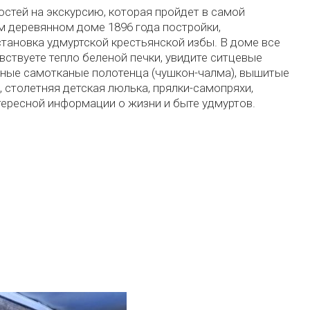
остей на экскурсию, которая пройдет в самой
ом деревянном доме 1896 года постройки,
становка удмуртской крестьянской избы. В доме все
вствуете тепло беленой печки, увидите ситцевые
дные самотканые полотенца (чушкон-чалма), вышитые
и, столетняя детская люлька, прялки-самопряхи,
тересной информации о жизни и быте удмуртов.