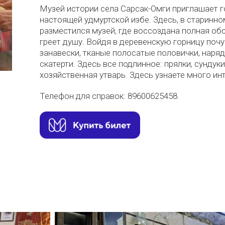
Музей истории села Сарсак-Омги приглашает г
настоящей удмуртской избе. Здесь, в старинн
разместился музей, где воссоздана полная об
греет душу. Войдя в деревенскую горницу почу
занавески, тканые полосатые половички, наря
скатерти. Здесь все подлинное: прялки, сундук
хозяйственная утварь. Здесь узнаете много ин
Телефон для справок: 89600625458.