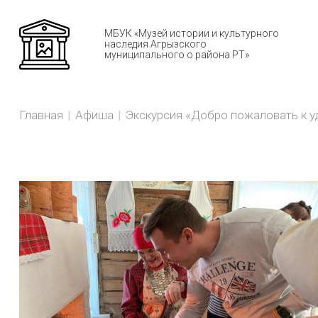
МБУК «Музей истории и культурного
наследия Агрызского
муниципального о района РТ»
Н
You
BREADCRUMBS
Главная
Афиша
Экскурсия «Добро пожаловать к 
are
here: